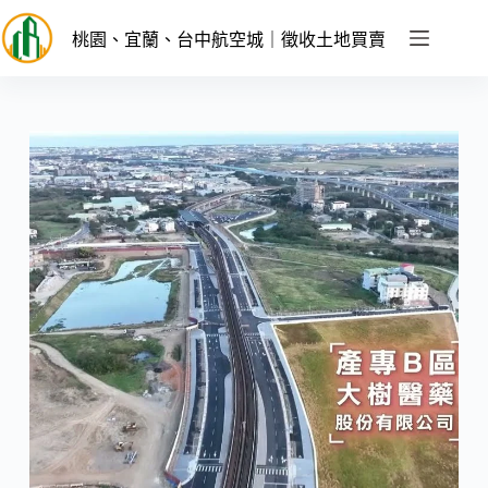
跳
至
桃園、宜蘭、台中航空城｜徵收土地買賣
主
要
內
容