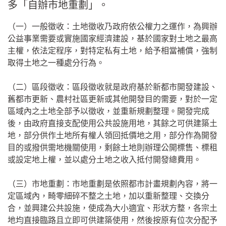
多「自辦市地重劃」。
（一）一般徵收：土地徵收乃政府依公權力之運作，為興辦
公益事業需要或實施國家經濟建設，基於國家對土地之最高
主權，依法定程序，對特定私有土地，給予相當補償，強制
取得土地之一種處分行為。
（二）區段徵收：區段徵收就是政府基於新都市開發建設、
舊都市更新、農村社區更新或其他開發目的需要，對於一定
區域內之土地全部予以徵收，並重新規劃整理。開發完成
後，由政府直接支配使用公共設施用地，其餘之可供建築土
地，部分供作土地所有權人領回抵價地之用，部分作為開發
目的或撥供需地機關使用，剩餘土地則辦理公開標售、標租
或設定地上權，並以處分土地之收入抵付開發總費用。
（三）市地重劃：市地重劃是依照都市計畫規劃內容，將一
定區域內，畸零細碎不整之土地，加以重新整理、交換分
合，並興建公共設施，使成為大小適宜、形狀方整，各宗土
地均直接臨路且立即可供建築使用，然後按原有位次分配予